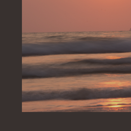
A
N
D
A
R
D
P
O
S
T