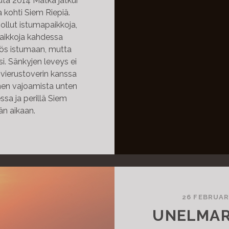
uta 2014 Matka jatkui
 kohti Siem Riepiä.
 ollut istumapaikkoja,
paikkoja kahdessa
yös istumaan, mutta
si. Sänkyjen leveys ei
 vierustoverin kanssa
en vajoamista unten
ssa ja perillä Siem
än aikaan.
26 FEBRUAR
UNELMAR