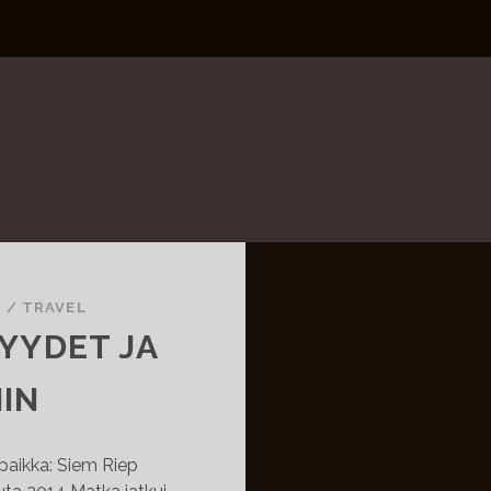
N
/
TRAVEL
YYDET JA
IN
paikka: Siem Riep