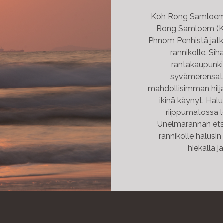
Koh Rong Samloem K
Rong Samloem (Ka
Phnom Penhistä jat
rannikolle. Si
rantakaupunki,
syvämerensata
mahdollisimman hilja
ikinä käynyt. Hal
riippumatossa lo
Unelmarannan etsi
rannikolle halusin
hiekalla j