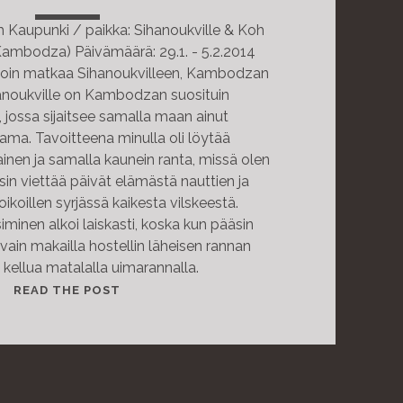
aupunki / paikka: Sihanoukville & Koh
mbodza) Päivämäärä: 29.1. - 5.2.2014
koin matkaa Sihanoukvilleen, Kambodzan
hanoukville on Kambodzan suosituin
 jossa sijaitsee samalla maan ainut
ma. Tavoitteena minulla oli löytää
inen ja samalla kaunein ranta, missä olen
usin viettää päivät elämästä nauttien ja
ikoillen syrjässä kaikesta vilskeestä.
minen alkoi laiskasti, koska kun pääsin
 vain makailla hostellin läheisen rannan
a kellua matalalla uimarannalla.
T
READ THE POST
H
I
S
I
S