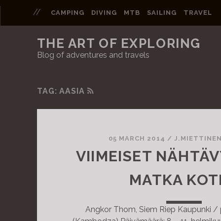
CAMPING
DIVING
MTB
SAILING
TRAVEL
THE ART OF EXPLORING
Blog of adventures and travels
TAG: AASIA
R
S
P
S
o
05 MARCH 2014
/
J.MIETTINE
VIIMEISET NÄHTÄV
s
MATKA KOTI
t
s
Angkor Thom, Siem Riep Kaupunki / 