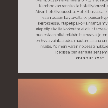
(Kambodza) Päivämäärä: 8. - 11. helmiku
Kambodzan rannikolta hotelliyöbussilla
Aivan hotelliyöbussilla. Hotellibussissa ei
vaan bussin käytävällä oli parisänky
kerroksessa. Yläpetipaikoilla mahtui m
alapetipaikoilla korkeutta ei ollut tarpeek
puolestaan ollut mikään huimaava, joten
on hyvä vaihtaa edes muutama sana enn
maille. Yö meni varsin nopeasti nukkue
Riepissä olin aamulla seitsem
T
READ THE POST
H
I
S
I
S
A
S
T