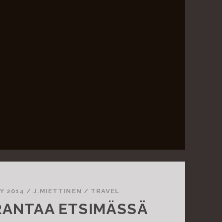
Y 2014
/
J.MIETTINEN
/
TRAVEL
ANTAA ETSIMÄSSÄ